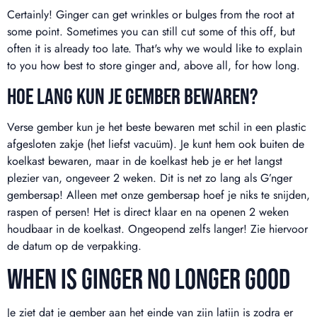
Certainly! Ginger can get wrinkles or bulges from the root at
some point. Sometimes you can still cut some of this off, but
often it is already too late. That's why we would like to explain
to you how best to store ginger and, above all, for how long.
HOE LANG KUN JE GEMBER BEWAREN?
Verse gember kun je het beste bewaren met schil in een plastic
afgesloten zakje (het liefst vacuüm). Je kunt hem ook buiten de
koelkast bewaren, maar in de koelkast heb je er het langst
plezier van, ongeveer 2 weken. Dit is net zo lang als G’nger
gembersap! Alleen met onze gembersap hoef je niks te snijden,
raspen of persen! Het is direct klaar en na openen 2 weken
houdbaar in de koelkast. Ongeopend zelfs langer! Zie hiervoor
de datum op de verpakking.
WHEN IS GINGER NO LONGER GOOD
Je ziet dat je gember aan het einde van zijn latijn is zodra er