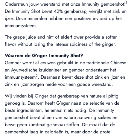
1
Ondersteun jouw weerstand met onze Immunity gembershot!
De Immunity Shot bevat 42% gembersap, verrijkt met zink en
ijzer. Deze mineralen hebben een positieve invloed op het
immuunsysteem.
The grape juice and hint of elderflower provide a softer
flavor without losing the intense spiciness of the ginger.
Waarom de G’nger Immunity Shot?
Gember wordt al eeuwen gebruikt in de traditionele Chinese
en Ayurvedische kruidenleer en gember ondersteunt het
2
immuunsysteem
. Daarnaast bevat deze shot zink en ijzer en
zink en ijzer zorgen mede voor een goede weerstand.
Wij vinden bij G’nger dat gembersap van nature al pittig
genoeg is. Daarom heeft G’nger naast de selectie van de
beste ingrediënten, helemaal niets nodig. De Immunity
gembershot bevat alleen van nature aanwezig suikers en
bevat geen kunstmatige smaakstoffen. Dit maakt dat de
gembershot laag in calorieën is, maar door de grote