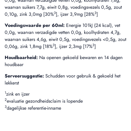
0,0g, waarvan verzadigde vetten 0,0g, koolhydraten 7,8g,
waarvan suikers 7,7g, eiwit 0,8g, voedingsvezels 0,5g, zout
3
3
0,10g, zink 3,0mg [30%
], ijzer 3,9mg [28%
]
Voedingswaarde per 60ml:
Energie 101kJ (24 kcal), vet
0,0g, waarvan verzadigde vetten 0,0g, koolhydraten 4,7g,
waarvan suikers 4,6g, eiwit 0,5g, voedingsvezels <0,5g, zout
3
3
0,06g, zink 1,8mg [18%
], ijzer 2,3mg [17%
]
Houdbaarheid:
Na openen gekoeld bewaren en 14 dagen
houdbaar
Serveersuggestie:
Schudden voor gebruik & gekoeld het
lekkerst
1
zink en ijzer
2
evaluatie gezondheidsclaim is lopende
3
dagelijkse referentie-inname