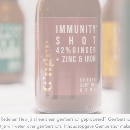
edenen Heb jij al eens een gembershot geprobeerd? Gembershotjes
wat je wil weten over gembershots. Inhoudsopgave Gembershot make