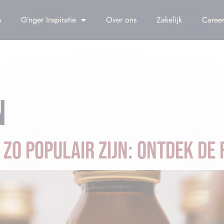
n
G’nger Inspiratie
Over ons
Zakelijk
Career
N
O POPULAIR ZIJN: ONTDEK DE