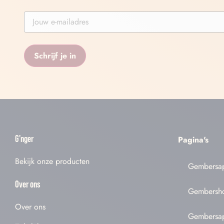
G'nger
Pagina's
Bekijk onze producten
Gembersa
Over ons
Gembersh
Over ons
Gembersa