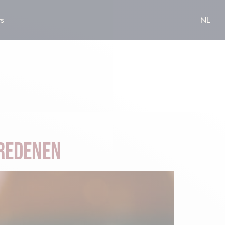
s
NL
 REDENEN