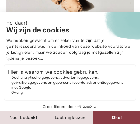
BIETENSAPJE
Bietjes zijn ontzettend gezond. Echter vindt niet iedereen de
smaak van bietjes even lekker. Gelukkig kan je met fruit dit
sapje een andere smaak geven!
1 bietje
4-5 aardbeien
G’nger gembersap 10-20 ml
1 banana