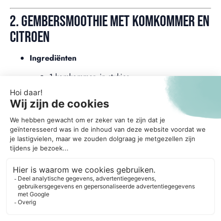
2. GEMBERSMOOTHIE MET KOMKOMMER EN
CITROEN
Ingrediënten
1 komkommer, in stukjes
1 schilletje verse gember (2 cm), geschild
Sap van ½ citroen
150 ml water of kokoswater
Paar blaadjes munt (optioneel)
Bereiding
Blend komkommer en gember tot een gladde
massa.