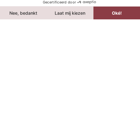
Voeg citroensap en water toe, pulseer kort.
Garneer met muntblaadjes.
3. ROMIGE SMOOTHIE BOERENKOOL
GEMBER
Ingrediënten
2 grote bladeren boerenkool
1 appel, in stukken
30 ml G’nger shot
200 ml plantaardige yoghurt
1 tl agavesiroop
Bereiding