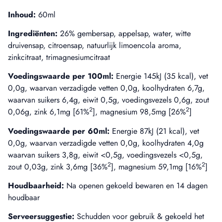
Inhoud:
60ml
Ingrediënten:
26% gembersap, appelsap, water, witte
druivensap, citroensap, natuurlijk limoencola aroma,
zinkcitraat, trimagnesiumcitraat
Voedingswaarde per 100ml:
Energie 145kJ (35 kcal), vet
0,0g, waarvan verzadigde vetten 0,0g, koolhydraten 6,7g,
waarvan suikers 6,4g, eiwit 0,5g, voedingsvezels 0,6g, zout
2
2
0,06g, zink 6,1mg [61%
], magnesium 98,5mg [26%
]
Voedingswaarde per 60ml:
Energie 87kJ (21 kcal), vet
0,0g, waarvan verzadigde vetten 0,0g, koolhydraten 4,0g
waarvan suikers 3,8g, eiwit <0,5g, voedingsvezels <0,5g,
2
2
zout 0,03g, zink 3,6mg [36%
], magnesium 59,1mg [16%
]
Houdbaarheid:
Na openen gekoeld bewaren en 14 dagen
houdbaar
Serveersuggestie:
Schudden voor gebruik & gekoeld het