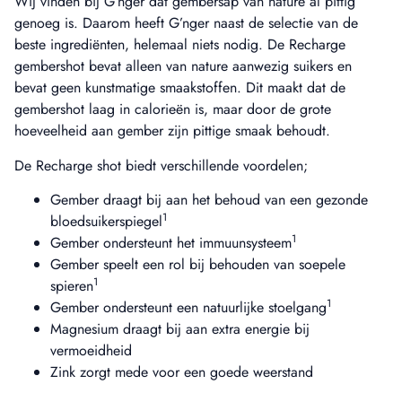
Wij vinden bij G’nger dat gembersap van nature al pittig
genoeg is. Daarom heeft G’nger naast de selectie van de
beste ingrediënten, helemaal niets nodig. De Recharge
gembershot bevat alleen van nature aanwezig suikers en
bevat geen kunstmatige smaakstoffen. Dit maakt dat de
gembershot laag in calorieën is, maar door de grote
hoeveelheid aan gember zijn pittige smaak behoudt.
De Recharge shot biedt verschillende voordelen;
Gember draagt bij aan het behoud van een gezonde
1
bloedsuikerspiegel
1
Gember ondersteunt het immuunsysteem
Gember speelt een rol bij behouden van soepele
1
spieren
1
Gember ondersteunt een natuurlijke stoelgang
Magnesium draagt bij aan extra energie bij
vermoeidheid
Zink zorgt mede voor een goede weerstand