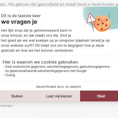
ken. We geloven dat gezondheid en smaak hand in hand kunnen ga
 trends in de markt.
nsluit bij de waarden van G’nger; Van Kempen Fruitsappen. Pure fr
s van impactvolle (plant-based) food bedrijven. Je bent dus verze
de eigenaren van het bedrijf, en ben je een onmisbare schakel in 
anningen
ntvragen
ernemen