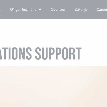
n
G’nger Inspiratie
Over ons
Zakelijk
Career
ATIONS SUPPORT