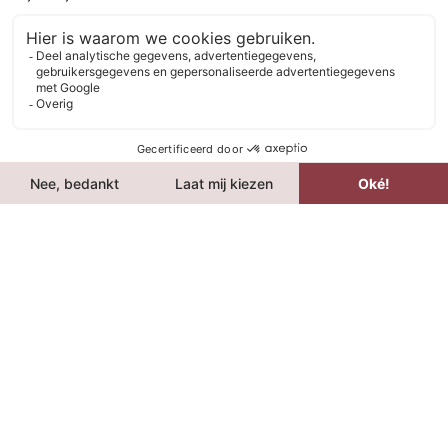
Je kan gember ook gebruiken als ingrediënt in een
zelfgemaakte bodyscrub. Hieronder de ingrediënten voor 1
potje (100 gram).
4 eetlepel G’nger gembersap Pure
55 gram grof zout
2 eetlepels honing
20 gram olie
Meng de G’nger, het zout, de honing en de olie in een
potje. Roer goed door tot dat het een vaste substantie
wordt. Mocht het niet blijven plakken voeg dan nog wat
honing toe. Maak je lichaam een beetje vochtig en scrub
vervolgens je lichaam met de scrub.
Houdbaarheid: liefste direct maar je kan de scrub 1-5 dagen
bewaren in de koelkast.
GEMBER EN WATER