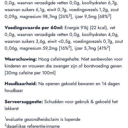
0,0g, waarvan verzadigde vetten 0,0g, koolhydraten 6,7g,
waarvan suikers 6,1g, eiwit 0,7g, voedingsvezels 1,2g, zout
2
2
0,09g, magnesium 98,7mg [26%
], ijzer 9,5mg [68%
]
Voedingswaarde per 60ml:
Energie 91kJ (22 kcal), vet
0,0g, waarvan verzadigde vetten 0,0g, koolhydraten 4,0g,
waarvan suikers 3,6g, eiwit <0,5g, voedingsvezels 0,7g, zout
2
2
0,06g, magnesium 59,2mg [16%
], ijzer 5,7mg [41%
]
Waarschuwing:
Hoog cafeïnegehalte. Niet aanbevolen voor
kinderen en vrouwen die zwanger zijn of borstvoeding geven
[30mg cafeïne per 100ml]
Houdbaarheid:
Na openen gekoeld bewaren en 14 dagen
houdbaar
Serveersuggestie:
Schudden voor gebruik & gekoeld het
lekkerst
1
evaluatie gezondheidsclaim is lopende
2
dagelijkse referentie-inname