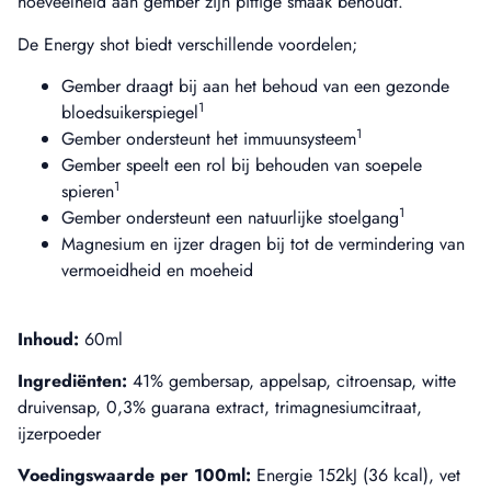
hoeveelheid aan gember zijn pittige smaak behoudt.
De Energy shot biedt verschillende voordelen;
Gember draagt bij aan het behoud van een gezonde
1
bloedsuikerspiegel
1
Gember ondersteunt het immuunsysteem
Gember speelt een rol bij behouden van soepele
1
spieren
1
Gember ondersteunt een natuurlijke stoelgang
Magnesium en ijzer dragen bij tot de vermindering van
vermoeidheid en moeheid
Inhoud:
60ml
Ingrediënten:
41% gembersap, appelsap, citroensap, witte
druivensap, 0,3% guarana extract, trimagnesiumcitraat,
ijzerpoeder
Voedingswaarde per 100ml:
Energie 152kJ (36 kcal), vet