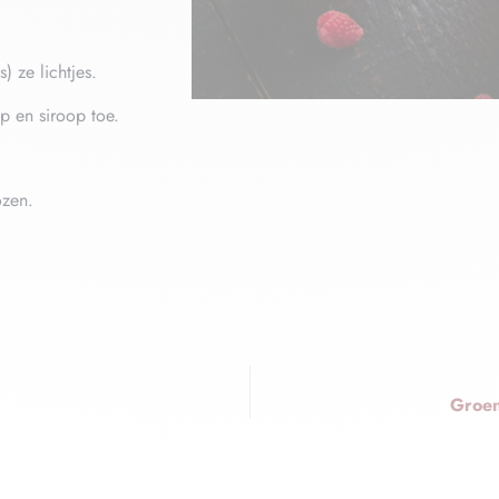
 ze lichtjes.
p en siroop toe.
ozen.
Groen