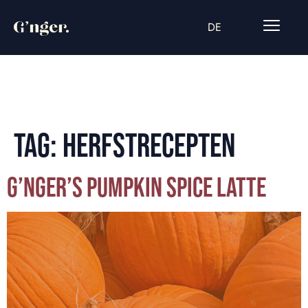
DE
TAG:
HERFSTRECEPTEN
G’NGER’S PUMPKIN SPICE LATTE